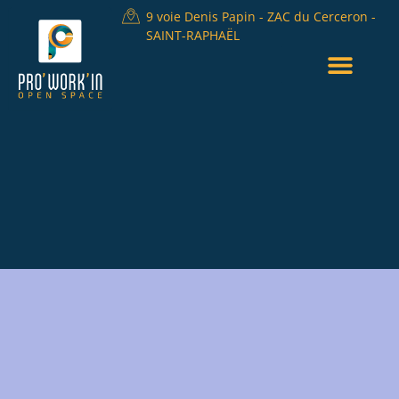
9 voie Denis Papin - ZAC du Cerceron -
SAINT-RAPHAËL